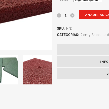
AÑADIR AL C
Baldosa
de
SKU:
N/D
Caucho
CATEGORÍAS:
2 cm.
,
Baldosas 
Reciclado
2
cm.
INFO
50x50cm
V
quantity