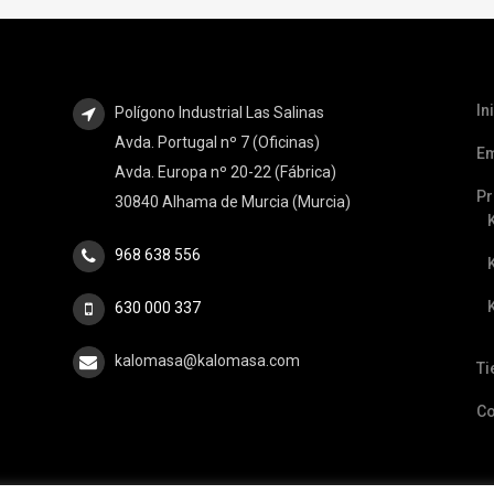
In
Polígono Industrial Las Salinas
Avda. Portugal nº 7 (Oficinas)
E
Avda. Europa nº 20-22 (Fábrica)
Pr
30840 Alhama de Murcia (Murcia)
968 638 556
630 000 337
kalomasa@kalomasa.com
Ti
Co