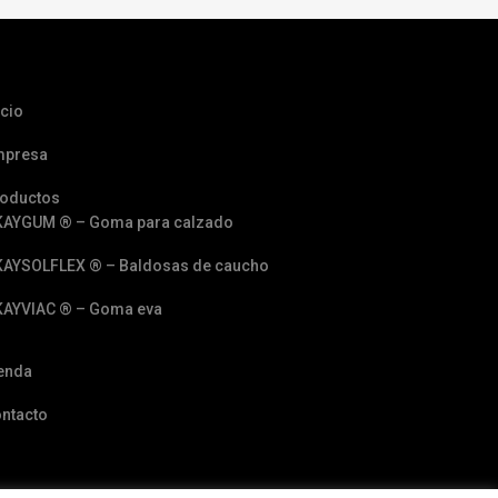
icio
mpresa
oductos
KAYGUM ® – Goma para calzado
KAYSOLFLEX ® – Baldosas de caucho
KAYVIAC ® – Goma eva
enda
ntacto