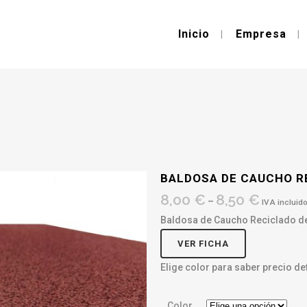
Inicio
Empresa
BALDOSA DE CAUCHO R
8,00
€
8,50
€
–
IVA incluid
Baldosa de Caucho Reciclado de
VER FICHA
Elige color para saber precio def
Color