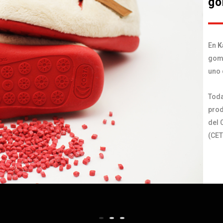
go
En
K
goma
uno 
Toda
prod
del 
(CET