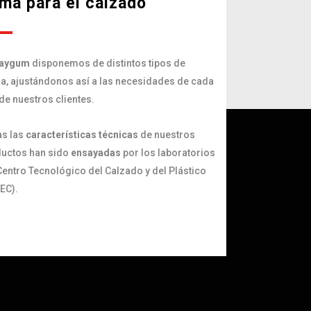
ma para el calzado
aygum
disponemos de distintos tipos de
, ajustándonos así a las necesidades de cada
de nuestros clientes.
s las
características técnicas
de nuestros
uctos han sido
ensayadas
por los laboratorios
Centro Tecnológico del Calzado y del Plástico
EC).